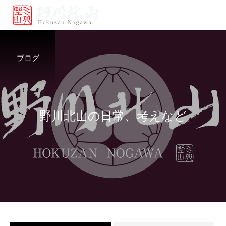
ブログ
野
川
北
山
の
日
常
、
考
え
な
ど