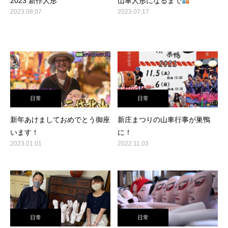
2023 新作人形
山車人形になるまで
2023.08.07
2023.07.17
日常
日常
新年あけましておめでとう御座
新庄まつりの山車行事が巣鴨
います！
に！
2023.01.01
2022.11.03
日常
日常