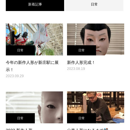
新着記事
日常
日常
日常
今年の新作人形が新庄駅に展
新作人形完成！
2023.08.19
示！
2023.09.29
日常
日常