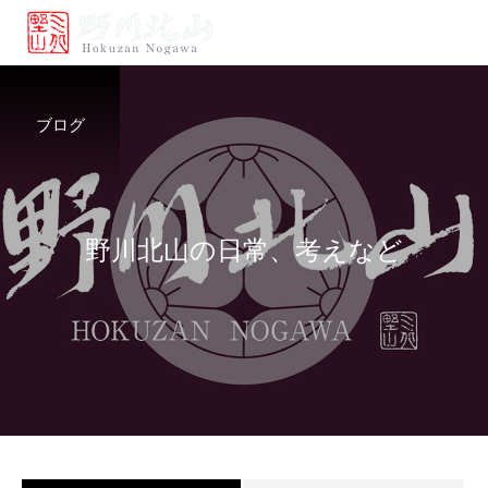
ブログ
野
川
北
山
の
日
常
、
考
え
な
ど