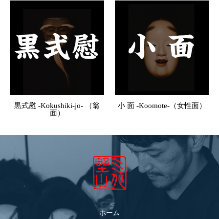
黒式慰 -Kokushiki-jo- （翁
小 面 -Koomote-（女性面）
面）
ホーム