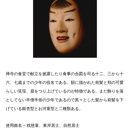
禅寺の食堂で献立を披露したり食事の合図を司る十二、三から十
六、七歳までの少年の役名である。額に描かれた前髪と頬の可愛
らしい笑窪、眉をつり上げているのが特徴である。まだ飾りを落
としてない半僧半俗の少年であるので黒々とした髪から前髪を下
げている銀杏型とお河童型と二種類ある。
使用曲名 − 枕慈童、東岸居士、自然居士