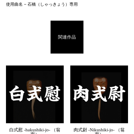
使用曲名 − 石橋（しゃっきょう）専用
関連作品
白式慰 -hakushiki-jo- （翁
肉式尉 -Nikushiki-jo- （翁