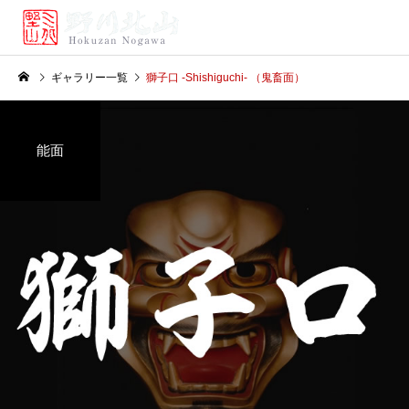
ギャラリー一覧
獅子口 -Shishiguchi- （鬼畜面）
能面